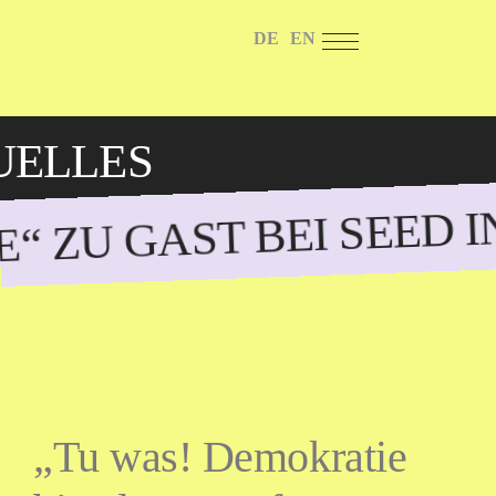
DE
EN
UELLES
E“ ZU GAST BEI SEED I
„Tu was! Demokratie