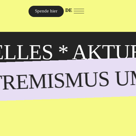
DE
Spende hier
LLES
* AKTU
TREMISMUS 